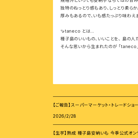
規格外といっても安納芋ならではの甘み
独特のねっとり感もあり、しっとり柔らか
厚みもあるので、いも感たっぷり味わえま
🍠taneco とは...
種子島のいいもの、いいことを、 島の人
そんな思いから生まれたのが 「taneco
【ご報告】スーパーマーケット・トレードショ
2026/2/28
【生芋】熟成 種子島安納いも 今季公式オ